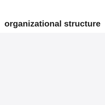
earch
organizational structure
r: