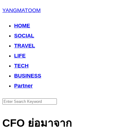
Skip
YANGMATOOM
to
HOME
content
SOCIAL
TRAVEL
LIFE
TECH
BUSINESS
Partner
Search
for:
CFO ย่อมาจาก