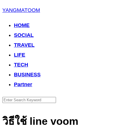
Skip
YANGMATOOM
to
HOME
content
SOCIAL
TRAVEL
LIFE
TECH
BUSINESS
Partner
Search
for:
วิธีใช้ line voom