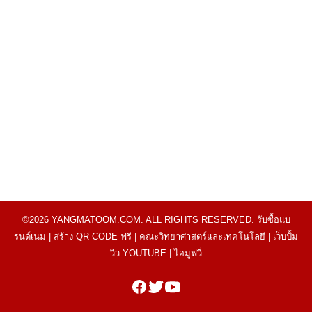
©2026 YANGMATOOM.COM. ALL RIGHTS RESERVED.
รับซื้อแบ
รนด์เนม
|
สร้าง QR CODE ฟรี
|
คณะวิทยาศาสตร์และเทคโนโลยี
|
เว็บปั้ม
วิว YOUTUBE
|
ไอมูฟวี่