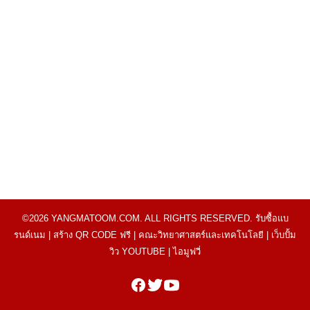
©2026 YANGMATOOM.COM. ALL RIGHTS RESERVED.
รับซื้อแบ
รนด์เนม
|
สร้าง QR CODE ฟรี
|
คณะวิทยาศาสตร์และเทคโนโลยี
|
เว็บปั้ม
วิว YOUTUBE
|
ไอมูฟวี่