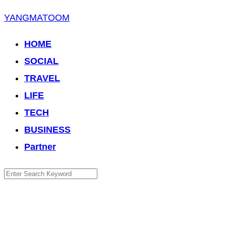
Skip
YANGMATOOM
to
HOME
content
SOCIAL
TRAVEL
LIFE
TECH
BUSINESS
Partner
Search
for: