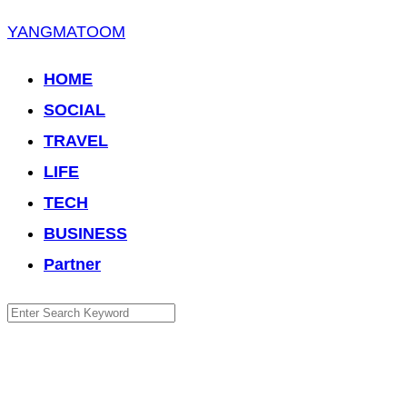
Skip
YANGMATOOM
to
HOME
content
SOCIAL
TRAVEL
LIFE
TECH
BUSINESS
Partner
Search
for: