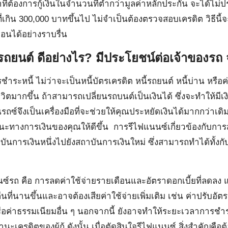
าที่ต้องการกู้เงินในจำนวนที่ต่ำกว่ามูลค่าหลักประกัน จะได้ไม
ี่เกิน 300,000 บาทขึ้นไป ไม่จำเป็นต้องตรวจสอบเครดิต วิธีนี้จะ
ตอนได้อย่างราบรื่น
ถยนต์ ดีอย่างไร? มีประโยชน์ต่อเจ้าของรถ
ระหนี้ ไม่ว่าจะเป็นหนี้บัตรเครดิต หนี้รถยนต์ หนี้บ่าน หรือค่
ิตมากขึ้น ถ้าสามารถเปลี่ยนรถบนต์เป็นเงินได้ ซึ่งจะทำให้มีเง
ซ์จึงเป็นเครื่องมือที่จะช่วยให้คุณประหยัดเงินได้มากกว่าเดิม
นะทางการเงินของคุณให้ดีขึ้น การรีไฟแนนซ์เกี่ยวข้องกับการสม
สถาบันการเงินหนึ่งไปยังสถาบันการเงินใหม่ ซึ่งสามารถทำได้ทั้
์รถ คือ การลดค่าใช้จ่ายรายเดือนและอัตราดอกเบี้ยที่ลดลง แต่ก
ี่นานขึ้นและอาจต้องเสียค่าใช้จ่ายเพิ่มเติม เช่น ค่าปรับอัตร
หรือค่าธรรมเนียมอื่น ๆ นอกจากนี้ ยังอาจทำให้ระยะเวลาการ
นะเครดิตของผู้กู้ ดังนั้น เมื่อตัดสินใจรีไฟแนนซ์ สิ่งสำคัญคื