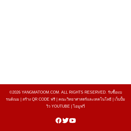
©2026 YANGMATOOM.COM. ALL RIGHTS RESERVED.
รับซื้อแบ
รนด์เนม
|
สร้าง QR CODE ฟรี
|
คณะวิทยาศาสตร์และเทคโนโลยี
|
เว็บปั้ม
วิว YOUTUBE
|
ไอมูฟวี่