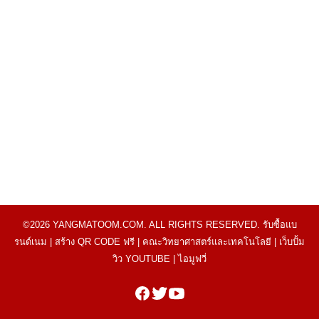
©2026 YANGMATOOM.COM. ALL RIGHTS RESERVED.
รับซื้อแบ
รนด์เนม
|
สร้าง QR CODE ฟรี
|
คณะวิทยาศาสตร์และเทคโนโลยี
|
เว็บปั้ม
วิว YOUTUBE
|
ไอมูฟวี่