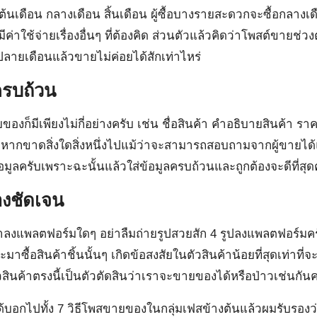
ต้นเดือน กลางเดือน สิ้นเดือน ผู้ซื้อบางรายสะดวกจะซื้อกลาง
ีค่าใช้จ่ายเรื่องอื่นๆ ที่ต้องคิด ส่วนตัวแล้วคิดว่าโพสต์ขายช่ว
ายเดือนแล้วขายไม่ค่อยได้สักเท่าไหร่
ครบถ้วน
งก็มีเพียงไม่กี่อย่างครับ เช่น ชื่อสินค้า คำอธิบายสินค้า ราค
น หากขาดสิ่งใดสิ่งหนึ่งไปแม้ว่าจะสามารถสอบถามจากผู้ขายได้แต
ลครับเพราะฉะนั้นแล้วใส่ข้อมูลครบถ้วนและถูกต้องจะดีที่สุด
้องชัดเจน
้าลงแพลตฟอร์มใดๆ อย่าลืมถ่ายรูปสวยสัก 4 รูปลงแพลตฟอร์มครั
่จะมาซื้อสินค้าชิ้นนั้นๆ เกิดข้อสงสัยในตัวสินค้าน้อยที่สุดเท่าท
วสินค้าตรงนี้เป็นตัวตัดสินว่าเราจะขายของได้หรือป่าวเช่นกันค
ได้บอกไปทั้ง 7 วิธีโพสขายของในกลุ่มเฟสข้างต้นแล้วผมรับร