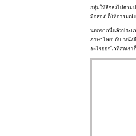
กลุ่มให้ลึกลงไปตามป
มือสอง’ ก็ให้อารมณ์
นอกจากนี้แล้วประเภท
ภาษาไทย’ กับ ‘หนัง
อะไรออกไวที่สุดเราก